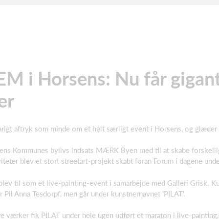
EM i Horsens: Nu får gigan
ler
arigt aftryk som minde om et helt særligt event i Horsens, og glæder
ens Kommunes bylivs indsats MÆRK Byen med til at skabe forskellig
iteter blev et stort streetart-projekt skabt foran Forum i dagene und
ev til som et live-painting-event i samarbejde med Galleri Grisk. Kuns
 Pil Anna Tesdorpf, men går under kunstnernavnet 'PILAT'.
re værker fik PILAT under hele ugen udført et maraton i live-painting,