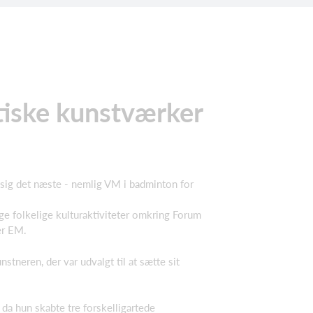
tiske kunstværker
 sig det næste - nemlig VM i badminton for
e folkelige kulturaktiviteter omkring Forum
er EM.
tneren, der var udvalgt til at sætte sit
 da hun skabte tre forskelligartede